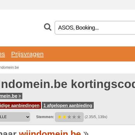
es
Prijsvragen
jndomein.be
jndomein.be kortingsco
mein.be
idige aanbiedingen
1 afgelopen aanbieding
Stemmen:
(2.35/5, 139x)
naar
wijndomein.be