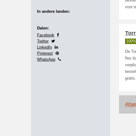
bestel
voor 
In andere landen:
Dalen:
Torr
Facebook
Twitter
100%
LinkedIn
De To
Pinterest
fles b
WhatsApp
verpli
bestel
gratis.
Afge