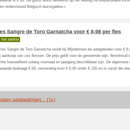
waarde is € 60. De grens wordt berekend op het bedrag na toepasselijke kort
een ondersteund Belgisch bezorgadres.r.
es Sangre de Toro Garnatcha voor € 8,98 per fles
 het werkte
rres Sangre de Toro Garnatcha wordt bij Wijndomein.be aangeboden voor € 8,
ij aankoop van zes flessen. De prijs geldt voor de genoemde wijn, flesinhoud 
chte hoeveelheid zolang voorraad en jaargang beschikbaar zijn. De algemene
waarde bedraagt € 60; verzending kost € 6,45 onder € 155 en is vanaf die dr
lopen aanbiedingen... (1x)