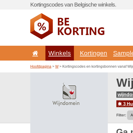
Kortingscodes van Belgische winkels.
Winkels
Kortingen
Sampl
Hoofdpagina
>
W
> Kortingscodes en kortingsbonnen vanaf Wi
Wi
wijndo
3 Hu
Filter:
Ga 