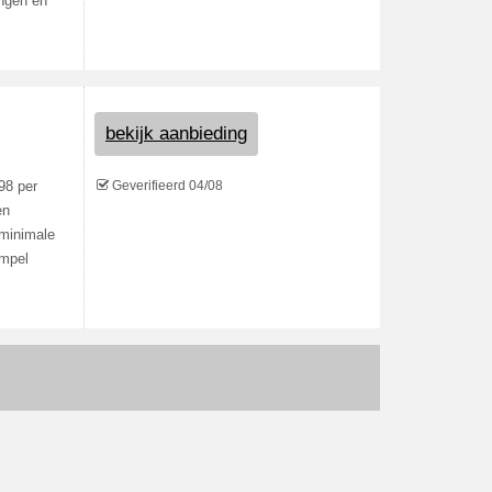
ingen en
bekijk aanbieding
Geverifieerd 04/08
98 per
en
 minimale
empel