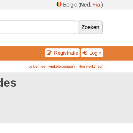
België (
Ned.
Fra.
)
Zoeken
Registratie
Login
Je bent een winkeleigenaar?
Hoe werkt het?
des