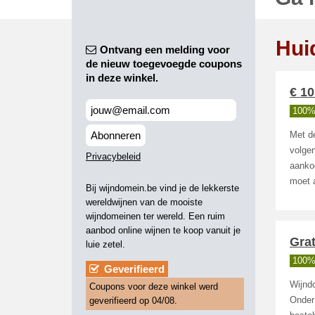
Hui
Ontvang een melding voor
de nieuw toegevoegde coupons
in deze winkel.
€ 10
100%
Abonneren
Met d
volgen
Privacybeleid
aankoo
moet a
Bij wijndomein.be vind je de lekkerste
wereldwijnen van de mooiste
wijndomeinen ter wereld. Een ruim
aanbod online wijnen te koop vanuit je
Grat
luie zetel.
100%
Geverifieerd
Wijnd
Coupons voor deze winkel werd
geverifieerd op 04/08.
Onder