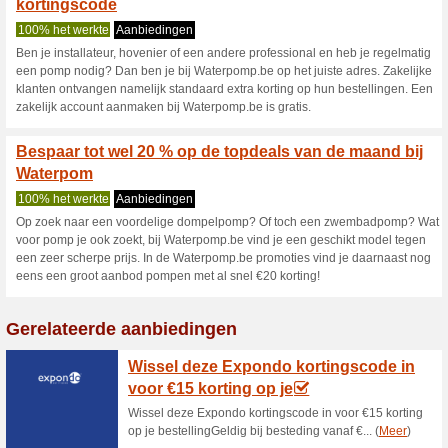
Waterpomp.be 
2 Huidige aanbiedingen
geen
Filter:
Stemmen:
Ga naar
www.waterpomp.
Ontvang een melding voor d
toegevoegde coupons in deze w
A