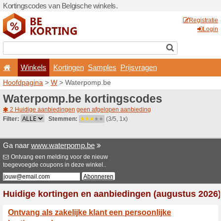
Kortingscodes van Belgisch
Winkels
Kortingen
Hoofdpagina
>
W
> Waterp