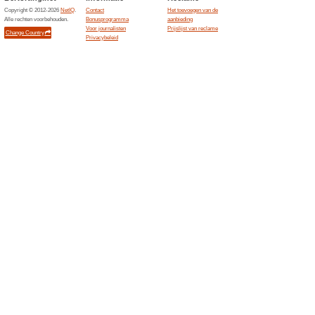
Huidige kortingen e
Voetbalshirtskoning.
100% het werkte
Aanbiedin
? KNVB Cap Oranje met Zwarte 
7,95€! ? Toon je Oranje-trots m
Dames Portemonnee Zwart-Ora
handig en perfect voor elke f