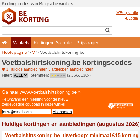
Kortingscodes van Belgisch
Winkels
Kortingen
Hoofdpagina
>
V
> Voetbals