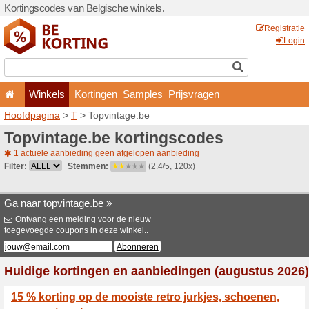
Kortingscodes van Belgisch
Winkels
Kortingen
Hoofdpagina
>
T
> Topvint