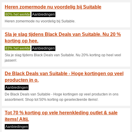
Huidige kortingen e
Bespaar minimaal 5 %
Suitable web
100% het werkte
Aanbiedin
Opzoek naar wat nette kleding,
Suitable outlet vind je heel v
meer met al gauw €15 korting