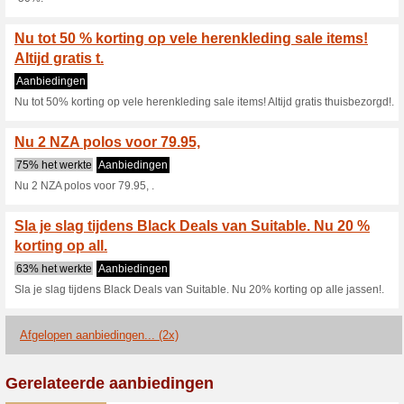
Heren zomermode nu v
80% het werkte
Aanbieding
Heren zomermode nu voordelig
Sla je slag tijdens B
korting op hee.
83% het werkte
Aanbieding