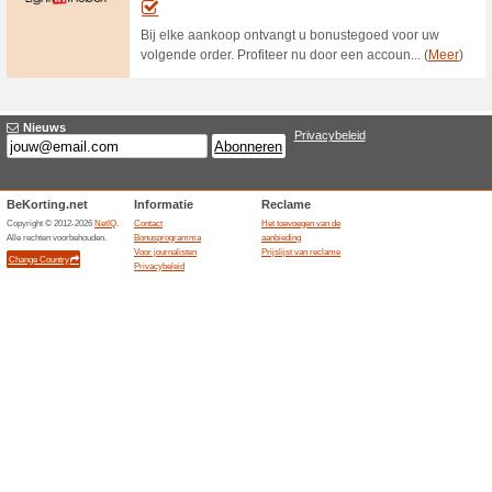
Tot 70 % korting op v
items! Altij.
Aanbiedingen
Tot 70% korting op vele herenk
thuisbezorgd!.
€20 korting bij een b