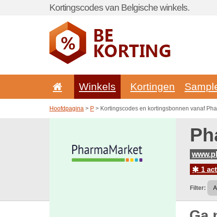
Kortingscodes van Belgische winkels.
Winkels
Kortingen
Sampl
Hoofdpagina
>
P
> Kortingscodes en kortingsbonnen vanaf Ph
Ph
www.p
1 act
Filter:
Ga 