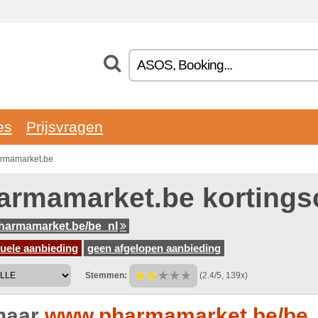
es
Prijsvragen
armamarket.be
armamarket.be korting
harmamarket.be/be_nl
uele aanbieding
geen afgelopen aanbieding
Stemmen:
(2.4/5, 139x)
naar
www.pharmamarket.be/be_