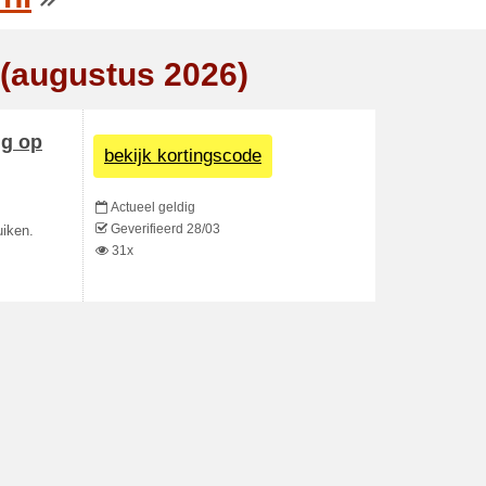
 (augustus 2026)
ng op
bekijk kortingscode
Actueel geldig
Geverifieerd 28/03
uiken.
31x