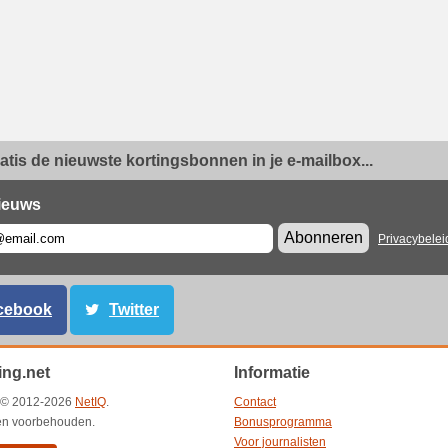
ratis de nieuwste kortingsbonnen in je e-mailbox...
ieuws
Abonneren
Privacybelei
cebook
Twitter
ing.net
Informatie
t © 2012-2026
NetIQ
.
Contact
ten voorbehouden.
Bonusprogramma
Voor journalisten