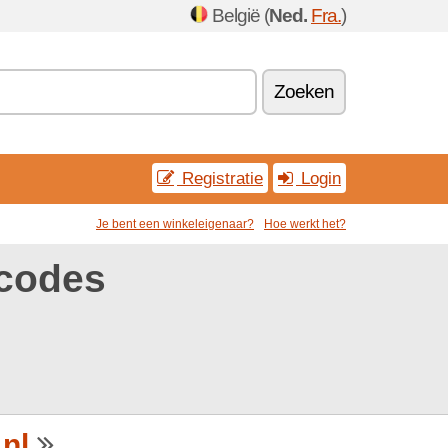
België (
Ned.
Fra.
)
Zoeken
Registratie
Login
Je bent een winkeleigenaar?
Hoe werkt het?
scodes
nl