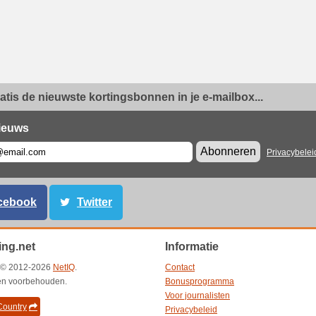
ratis de nieuwste kortingsbonnen in je e-mailbox...
ieuws
Abonneren
Privacybelei
cebook
Twitter
ing.net
Informatie
t © 2012-2026
NetIQ
.
Contact
ten voorbehouden.
Bonusprogramma
Voor journalisten
ountry
Privacybeleid