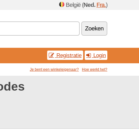
België (
Ned.
Fra.
)
Zoeken
Registratie
Login
Je bent een winkeleigenaar?
Hoe werkt het?
codes