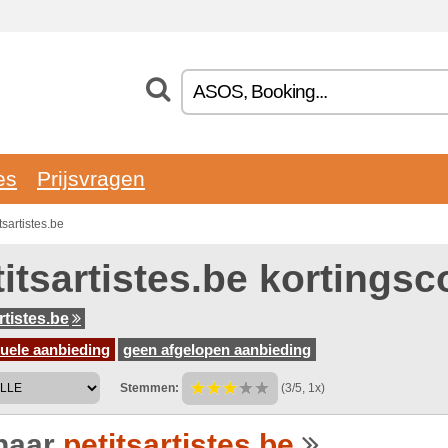
es
Prijsvragen
sartistes.be
titsartistes.be kortings
rtistes.be
uele aanbieding
geen afgelopen aanbieding
Stemmen:
(3/5, 1x)
naar
petitsartistes.be