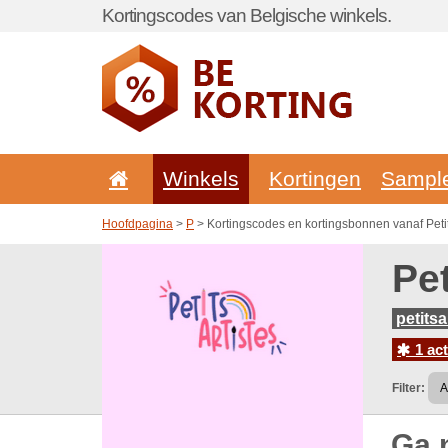
Kortingscodes van Belgische winkels.
Winkels
Kortingen
Sampl
Hoofdpagina
>
P
> Kortingscodes en kortingsbonnen vanaf Petit
Pe
petitsa
1 act
Filter:
Ga 