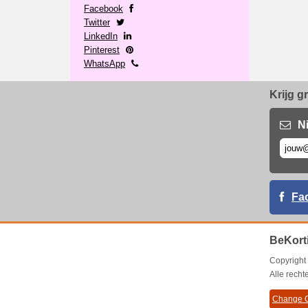
Facebook
Twitter
LinkedIn
Pinterest
WhatsApp
Krijg g
N
Fa
BeKort
Copyrigh
Alle rech
Change C