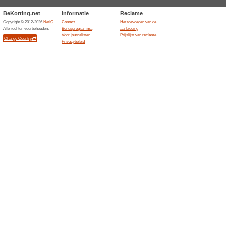
Ontvang €20 korting 
Peter
100% het werkte
Coupon
Ontvang €20 korting op de vo
kortingscode Geldig bij beste
Gerelateerde aanbi