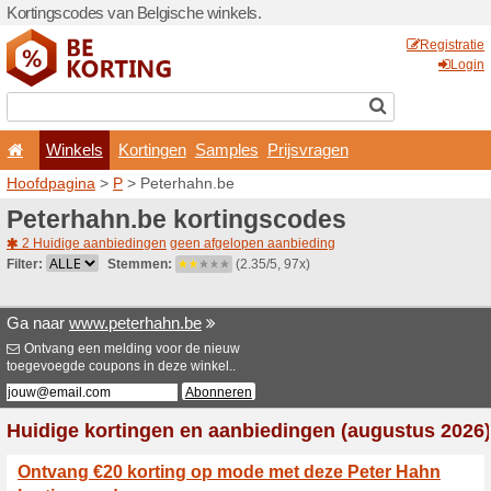
Kortingscodes van Belgisch
Winkels
Kortingen
Hoofdpagina
>
P
> Peterha