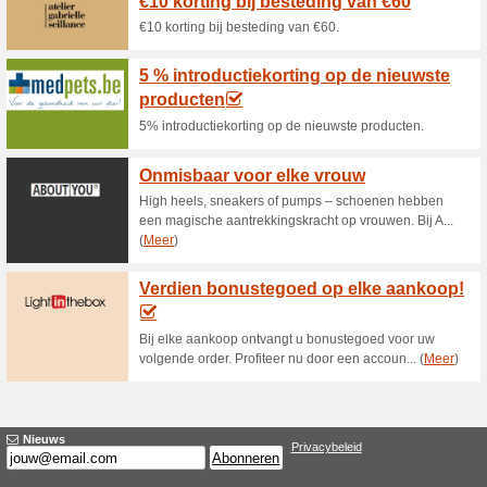
Huidige kortingen e
Ontvang €20 korting
kortingscod
100% het werkte
Coupon
Ontvang €20 korting op mode 
besteding vanaf €75.