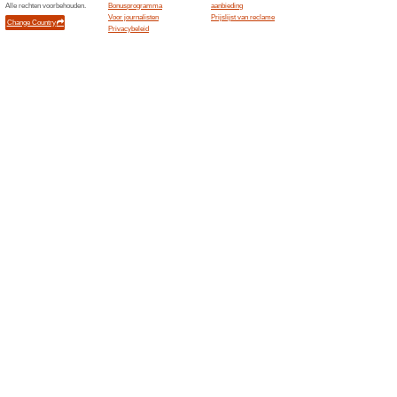
Huidige kortingen e
Schrijf je in voor de 
De
Wij adviseren
100% het werk
Schrijf je in voor de nieuwsbr
acties en andere promos direc