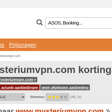
es
Prijsvragen
steriumvpn.com
steriumvpn.com kortin
ysteriumvpn.com
 actuele aanbiedingen
geen afgelopen aanbieding
Stemmen:
(3/5, 1x)
naar
www.mysteriumvpn.com