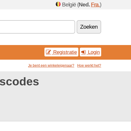
België (
Ned.
Fra.
)
Zoeken
Registratie
Login
Je bent een winkeleigenaar?
Hoe werkt het?
gscodes