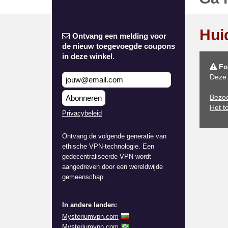
Hui
Ontvang een melding voor
de nieuw toegevoegde coupons
in deze winkel.
Fo
Deze 
Bezo
Abonneren
Het t
Privacybeleid
Ontvang de volgende generatie van
ethische VPN-technologie. Een
gedecentraliseerde VPN wordt
aangedreven door een wereldwijde
gemeenschap.
In andere landen:
Mysteriumvpn.com
Mysteriumvpn.com