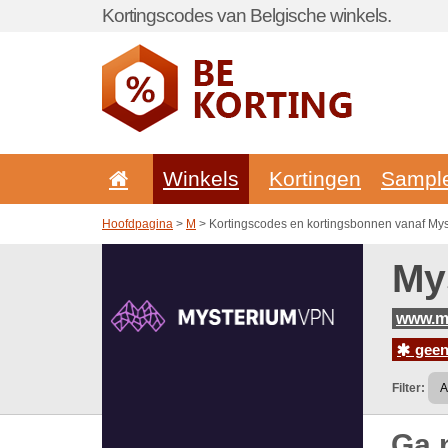
Kortingscodes van Belgische winkels.
Winkels
Kortingen
Sampl
Hoofdpagina
>
M
> Kortingscodes en kortingsbonnen vanaf My
My
www.m
geen
Filter:
Ga 