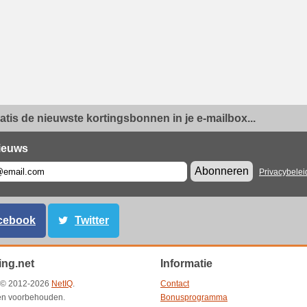
ratis de nieuwste kortingsbonnen in je e-mailbox...
ieuws
Abonneren
Privacybelei
cebook
Twitter
ing.net
Informatie
t © 2012-2026
NetIQ
.
Contact
ten voorbehouden.
Bonusprogramma