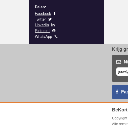
Dalen:
Facebook
Twitter
LinkedIn
Pinterest
WhatsApp
Krijg g
N
Fa
BeKort
Copyrigh
Alle rech