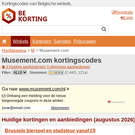
Kortingscodes van Belgisch
Winkels
Kortingen
Hoofdpagina
>
M
> Musem