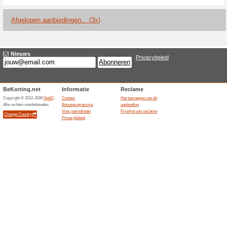
Huidige kortingen e
Brussels bierspel en 
100% het werkte
Aanbiedin
De internationale Musement-wi
in Brussel vanaf £9. De activi
over circa 3,5 kilometer en wo
volgens de activiteit een teru