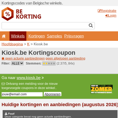
Kortingscodes van Belgisch
Winkels
Kortingen
Hoofdpagina
>
K
> Kiosk.b