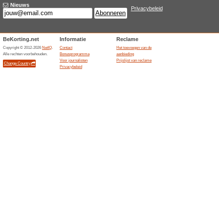
Huidige kortingen e
Farnell kortingscode:
je b
Wij adviseren
100% het werk
Farnell kortingscode: geniet va
onderstaande link om de kort