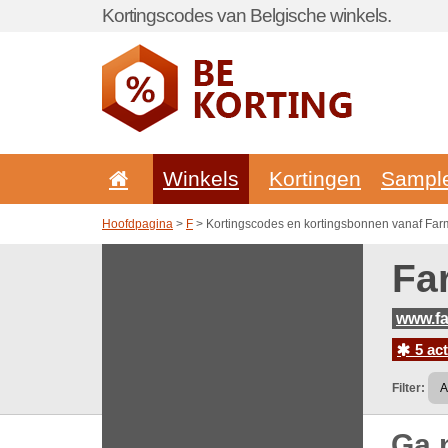
Kortingscodes van Belgische winkels.
Winkels
Kortingen
Sampl
Hoofdpagina
>
F
> Kortingscodes en kortingsbonnen vanaf Far
Fa
www.fa
5 ac
Filter:
Ga 