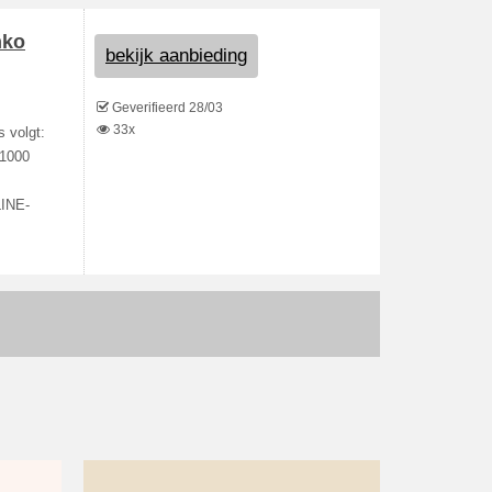
nko
bekijk aanbieding
Geverifieerd 28/03
33x
s volgt:
 1000
LINE-