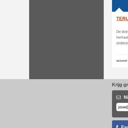
TER
De doel
herhaal
onderzo
actueel
Krijg g
N
Fa