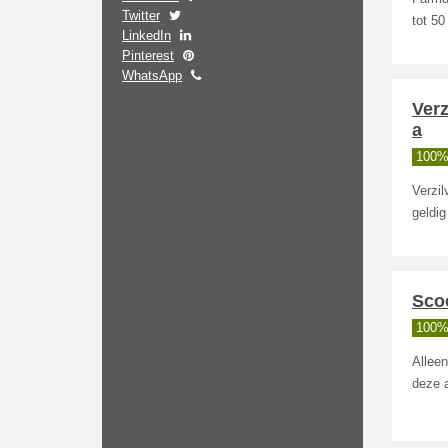
Twitter
tot 50
LinkedIn
Pinterest
WhatsApp
Ver
a
100%
Verzil
geldi
Scoo
100%
Alleen
deze a