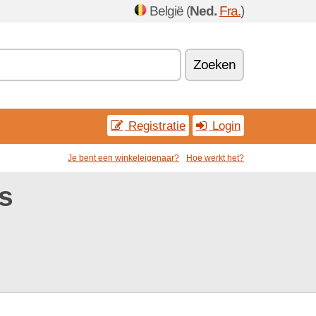
België (
Ned.
Fra.
)
Zoeken
Registratie
Login
Je bent een winkeleigenaar?
Hoe werkt het?
s