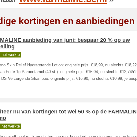
dige kortingen en aanbiedingen
MALINE aanbieding van juni: bespaar 20 % op uw
elling
 het werkte
no Skin Relief Hydraterende Lotion: originele prijs: €18,99, nu slechts €18,22
an Forte 1g Paracetamol (40 st.): originele prijs: €16,04, nu slechts €12,74!r
 DS Verzorgende Shampoo: originele prijs: €16,90, nu slechts €10,99, je besp
iteer nu van kortingen tot wel 50 % op de FARMALI
mo
 het werkte
line biedt heel vaak producten aan met hoge kortingen die soms wel op kunn