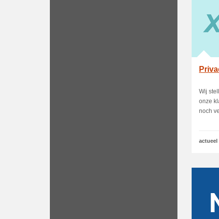
Priva
Wij ste
onze kl
noch ve
actueel