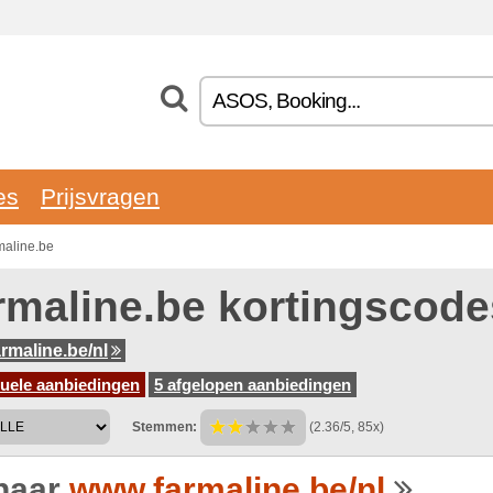
es
Prijsvragen
maline.be
rmaline.be kortingscode
rmaline.be/nl
tuele aanbiedingen
5 afgelopen aanbiedingen
Stemmen:
(2.36/5, 85x)
naar
www.farmaline.be/nl