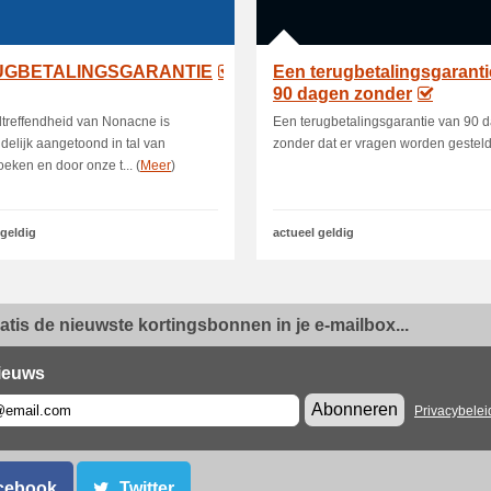
UGBETALINGSGARANTIE
Een terugbetalingsgaranti
90 dagen zonder
treffendheid van Nonacne is
Een terugbetalingsgarantie van 90 
delijk aangetoond in tal van
zonder dat er vragen worden gesteld
eken en door onze t... (
Meer
)
 geldig
actueel geldig
ratis de nieuwste kortingsbonnen in je e-mailbox...
ieuws
Abonneren
Privacybelei
cebook
Twitter