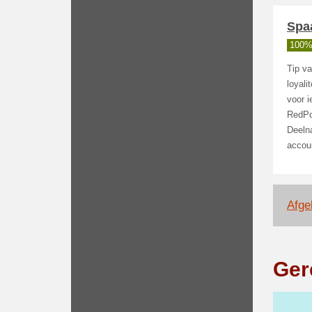
Spaa
100%
Tip v
loyali
voor 
RedPoi
Deeln
accou
Afge
Ger