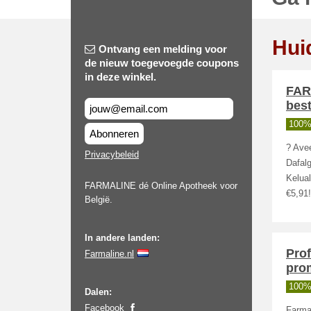
Hui
Ontvang een melding voor
de nieuw toegevoegde coupons
in deze winkel.
FAR
best
100%
Abonneren
? Avee
Privacybeleid
Dafalg
Kelual
FARMALINE dé Online Apotheek voor
€5,91!
België.
In andere landen:
Prof
Farmaline.nl
pro
100%
Dalen:
Facebook
Farma