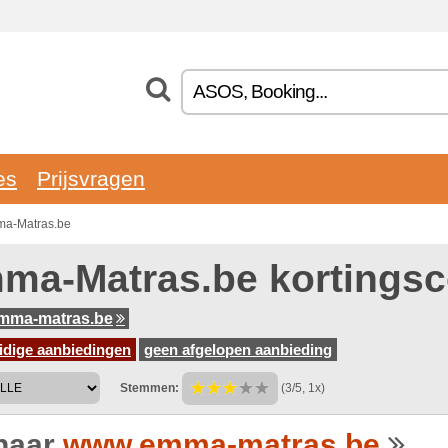
es
Prijsvragen
ma-Matras.be
ma-Matras.be kortings
mma-matras.be
idige aanbiedingen
geen afgelopen aanbieding
Stemmen:
(3/5, 1x)
naar
www.emma-matras.be