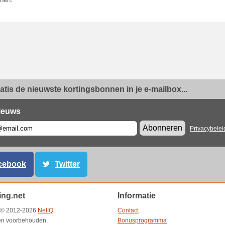
enen.
ratis de nieuwste kortingsbonnen in je e-mailbox...
ieuws
Abonneren
Privacybelei
cebook
Twitter
ing.net
Informatie
t © 2012-2026
NetIQ
.
Contact
ten voorbehouden.
Bonusprogramma