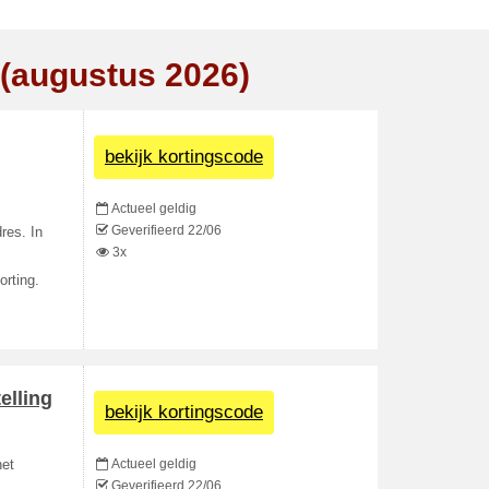
 (augustus 2026)
bekijk kortingscode
Actueel geldig
Geverifieerd 22/06
res. In
3x
orting.
elling
bekijk kortingscode
Actueel geldig
het
Geverifieerd 22/06