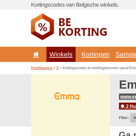
Kortingscodes van Belgische winkels.
Winkels
Kortingen
Sampl
Hoofdpagina
>
E
> Kortingscodes en kortingsbonnen vanaf Em
Em
www.e
2 Hu
Filter:
Ga 