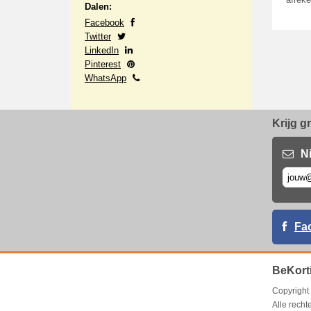
afrek
Dalen:
Facebook
Twitter
LinkedIn
Pinterest
WhatsApp
Krijg g
N
Fa
BeKort
Copyrigh
Alle rech