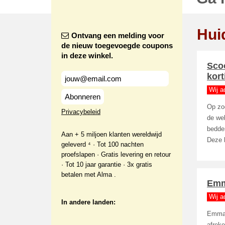
Hui
Ontvang een melding voor
de nieuw toegevoegde coupons
in deze winkel.
Scoo
kor
Wij a
Abonneren
Op zoe
Privacybeleid
de we
bedden
Aan + 5 miljoen klanten wereldwijd
Deze k
geleverd ⁴ · Tot 100 nachten
proefslapen · Gratis levering en retour
· Tot 10 jaar garantie · 3x gratis
betalen met Alma .
Emma
Wij a
In andere landen:
Emma M