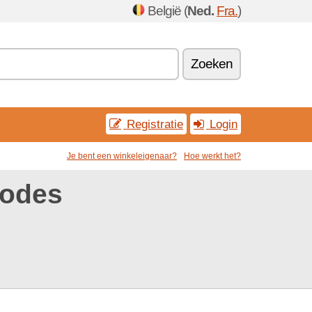
België (
Ned.
Fra.
)
Zoeken
Registratie
Login
Je bent een winkeleigenaar?
Hoe werkt het?
codes