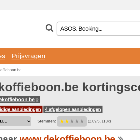
es
Prijsvragen
offieboon.be
koffieboon.be kortings
koffieboon.be
idige aanbiedingen
4 afgelopen aanbiedingen
Stemmen:
(2.09/5, 118x)
naar
www.dekoffieboon.be