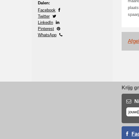
maand
Dalen:
plaats
Facebook
spaarp
Twitter
LinkedIn
Pinterest
WhatsApp
Afge
Krijg g
N
Fa