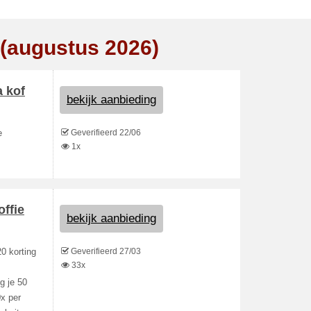
 (augustus 2026)
a kof
bekijk aanbieding
Geverifieerd 22/06
e
1x
offie
bekijk aanbieding
Geverifieerd 27/03
0 korting
33x
g je 50
0x per