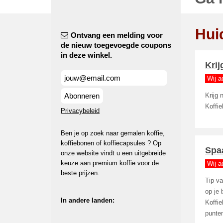
Hui
Ontvang een melding voor
de nieuw toegevoegde coupons
in deze winkel.
Krij
Wij a
Abonneren
Krijg 
Koffie
Privacybeleid
Ben je op zoek naar gemalen koffie,
koffiebonen of koffiecapsules ? Op
Spaa
onze website vindt u een uitgebreide
keuze aan premium koffie voor de
Wij a
beste prijzen.
Tip v
op je 
In andere landen:
Koffie
punten