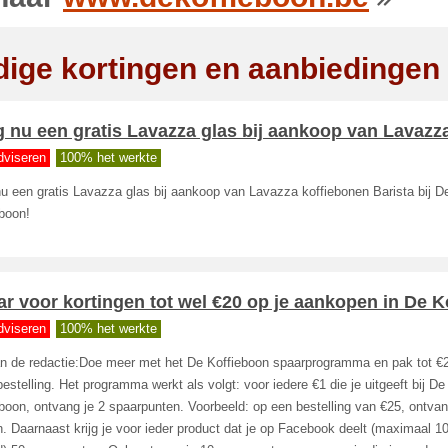
dige kortingen en aanbiedingen
g nu een gratis Lavazza glas bij aankoop van Lavazz
dviseren
100% het werkte
nu een gratis Lavazza glas bij aankoop van Lavazza koffiebonen Barista bij D
boon!
r voor kortingen tot wel €20 op je aankopen in De K
dviseren
100% het werkte
an de redactie:Doe meer met het De Koffieboon spaarprogramma en pak tot €2
bestelling. Het programma werkt als volgt: voor iedere €1 die je uitgeeft bij De
boon, ontvang je 2 spaarpunten. Voorbeeld: op een bestelling van €25, ontvan
. Daarnaast krijg je voor ieder product dat je op Facebook deelt (maximaal 1