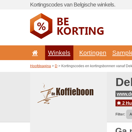
Kortingscodes van Belgische winkels.
Winkels
Kortingen
Sampl
Hoofdpagina
>
D
> Kortingscodes en kortingsbonnen vanaf Dek
De
www.de
2 Hu
Filter:
Ga 