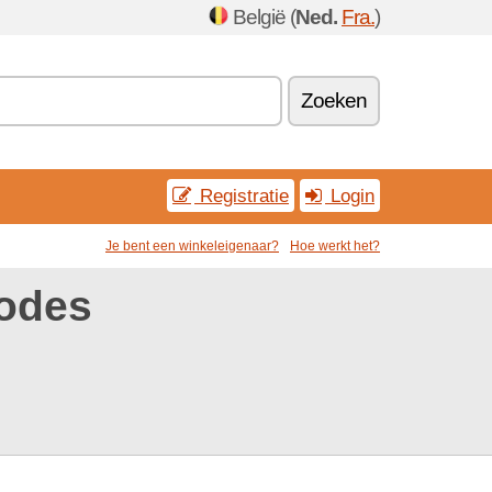
België (
Ned.
Fra.
)
Zoeken
Registratie
Login
Je bent een winkeleigenaar?
Hoe werkt het?
codes