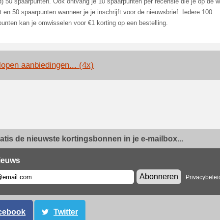
) 50 spaarpunten. Ook ontvang je 10 spaarpunten per recensie die je op de w
t en 50 spaarpunten wanneer je je inschrijft voor de nieuwsbrief. Iedere 100
unten kan je omwisselen voor €1 korting op een bestelling.
lopen aanbiedingen... (4x)
ratis de nieuwste kortingsbonnen in je e-mailbox...
ieuws
Abonneren
Privacybelei
cebook
Twitter