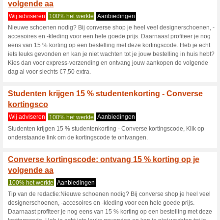
Converse.com 
4 Huidige aanbiedingen
5 af
Filter:
Stemmen:
Ga naar
www.converse.c
Ontvang een melding voor d
toegevoegde coupons in deze w
A