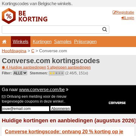
Kortingscodes van Belgisch
Winkels
Kortingen
Hoofdpagina
>
C
> Conver