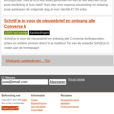
Huidige kortingen e
Converse kortingscod
volgende aa
Wij adviseren
100% het werk
Nieuwe schoenen nodig? Bij c
accesoires en -kleding voor ee