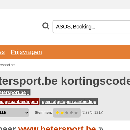
es
Prijsvragen
rsport.be
tersport.be kortingscod
tersport.be
idige aanbiedingen
geen afgelopen aanbieding
Stemmen:
(2.33/5, 121x)
naar
www.betersport.be