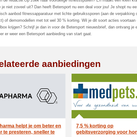
n de redactie:Op zoek naar voordelige fitnessspullen? En maakt een klein kra
 je niet zoveel uit? Dan heeft Betersport nu een deal voor jou! Je shopt nu e
isch aanbod fitnessapparatuur met lichte gebruikssporen (aan de verpakking 
t) of demomodellen met tot wel 30 % korting. Wil je dit soort acties voortaan d
lbox krijgen? Schrijf je dan in voor de Betersport nieuwsbrief, dan ontvang je 
r er weer een Betersport aanbieding van start gaat.
elateerde aanbiedingen
arma helpt je om beter en
7,5 % korting op
r te presteren, sneller te
gebitsverzorging voor ho