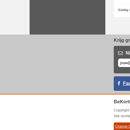
Geldig 
Krijg g
N
Fa
BeKort
Copyrigh
Alle rech
Change C