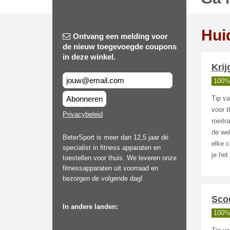
Hui
Ontvang een melding voor
de nieuw toegevoegde coupons
in deze winkel.
Krij
100%
Abonneren
Tip va
voor t
Privacybeleid
roeitr
de we
BeterSport is meer dan 12,5 jaar dé
elke c
specialist in fitness apparaten en
je het
toestellen voor thuis. We leveren onze
fitnessapparaten uit voorraad en
bezorgen de volgende dag!
Scoo
In andere landen:
100%