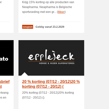
or
Krijg 15% korting op alle producten van
Neapharma. Neapharma is Belgische
sportvoeding met een gr... (
Meer
)
coupon
Geldig vanaf 23.2.2029
sbrief
20 % korting (07/12 - 20/12)20 %
t
korting (07/12 - 20/12) (
ontvang
20% korting (07/12 - 20/12)20% korting
es en
(07/12 - 20/12) ().