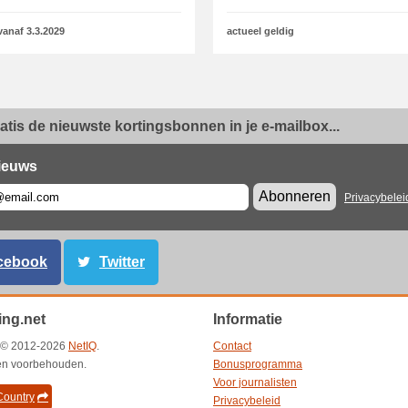
vanaf 3.3.2029
actueel geldig
ratis de nieuwste kortingsbonnen in je e-mailbox...
ieuws
Abonneren
Privacybelei
cebook
Twitter
ing.net
Informatie
t © 2012-2026
NetIQ
.
Contact
ten voorbehouden.
Bonusprogramma
Voor journalisten
ountry
Privacybeleid