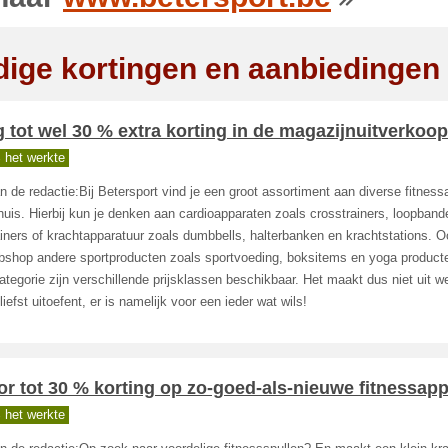
dige kortingen en aanbiedingen
g tot wel 30 % extra korting in de magazijnuitverkoop
 het werkte
n de redactie:Bij Betersport vind je een groot assortiment aan diverse fitnes
huis. Hierbij kun je denken aan cardioapparaten zoals crosstrainers, loopband
ainers of krachtapparatuur zoals dumbbells, halterbanken en krachtstations. O
bshop andere sportproducten zoals sportvoeding, boksitems en yoga producte
ategorie zijn verschillende prijsklassen beschikbaar. Het maakt dus niet uit w
 liefst uitoefent, er is namelijk voor een ieder wat wils!
r tot 30 % korting op zo-goed-als-nieuwe fitnessap
 het werkte