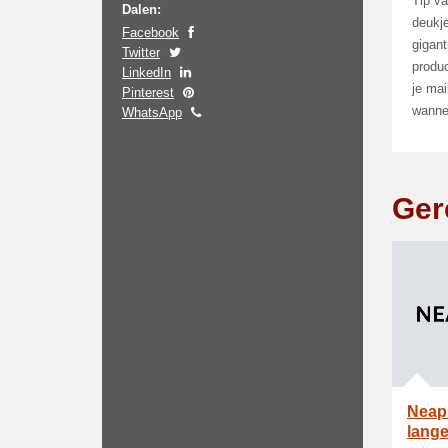
Tip va
Dalen:
deukje
Facebook
gigant
Twitter
produc
LinkedIn
je mai
Pinterest
wannee
WhatsApp
Ger
Neaph
lange