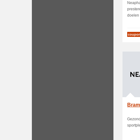
hers.
Neaphar
prester
doelen t
coupo
Bram
Gezond
sportpl