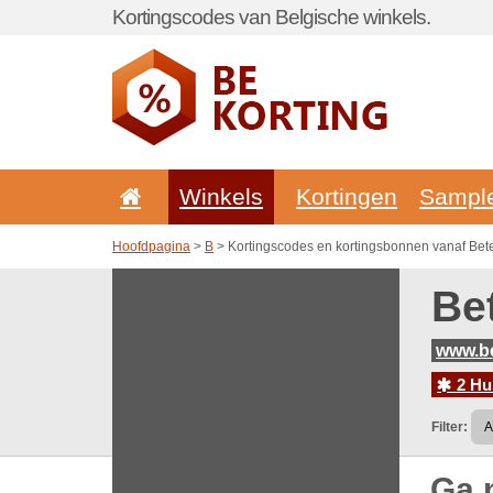
Kortingscodes van Belgische winkels.
Winkels
Kortingen
Sampl
Hoofdpagina
>
B
> Kortingscodes en kortingsbonnen vanaf Bete
Be
www.be
2 Hu
Filter:
Ga 