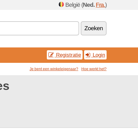
België (
Ned.
Fra.
)
Zoeken
Registratie
Login
Je bent een winkeleigenaar?
Hoe werkt het?
es