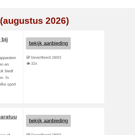
 (augustus 2026)
 bij
bekijk aanbieding
Geverifieerd 28/03
sapparaten
32x
en en
ok biedt
n. In
elke sport
paratuu
bekijk aanbieding