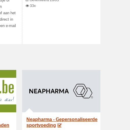
Geverifieerd 28/03
sje of
33x
en
of aan het
irect in
een e-mail
Neapharma - Gepersonaliseerde
nden
sportvoeding