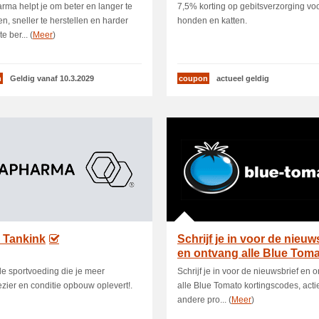
en katten
ma helpt je om beter en langer te
7,5% korting op gebitsverzorging vo
en, sneller te herstellen en harder
honden en katten.
e ber... (
Meer
)
n
Geldig vanaf 10.3.2029
coupon
actueel geldig
 Tankink
Schrijf je in voor de nieuw
en ontvang alle Blue Toma
e sportvoeding die je meer
Schrijf je in voor de nieuwsbrief en 
ezier en conditie opbouw oplevert!.
alle Blue Tomato kortingscodes, acti
andere pro... (
Meer
)