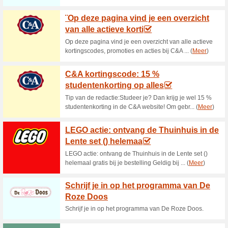
100% het werkte
Coupon
Babymarkt aanbieding van jun
code in bij het afrekenen.
Ontvang al snel €15 k
100% het werkte
Aanbiedin
Op zoek naar een kinderwage
outlet vind je heel veel baby- 
Omgerekend komt dit al gauw 