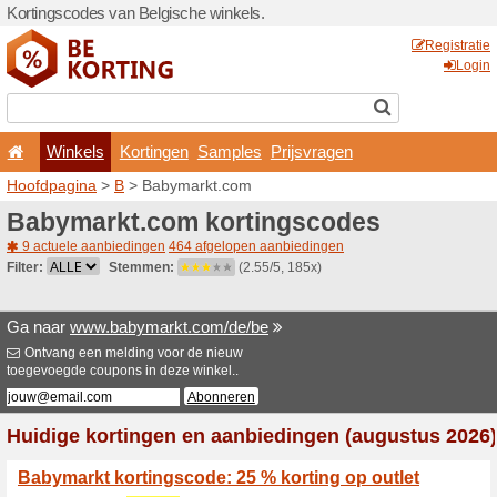
Kortingscodes van Belgisch
Winkels
Kortingen
Hoofdpagina
>
B
> Babyma