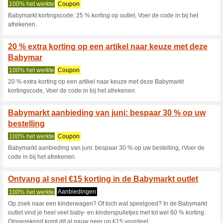
Babymarkt.com
9 actuele aanbiedingen
464 
Filter:
Stemmen:
Ga naar
www.babymarkt.
Ontvang een melding voor d
toegevoegde coupons in deze w
A