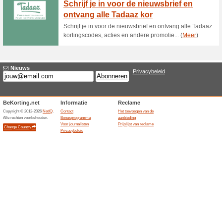
Solini-puzzel voor € 
100% het werkte
Aanbiedin
De solini Puzzle Berufswelt s
4,99 tegenover een adviesprij
product is als exclusief aang
strekt. Belgische beschikbaarh