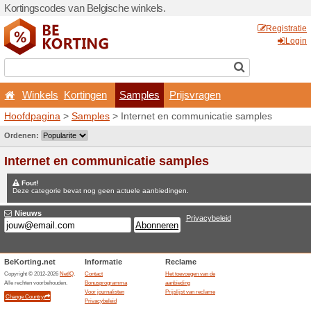
Kortingscodes van Belgisch
Winkels
Kortingen
Hoofdpagina
>
Samples
> I