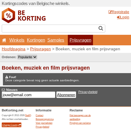
Kortingscodes van Belgisch
Winkels
Kortingen
Sa
Hoofdpagina
>
Prijsvragen